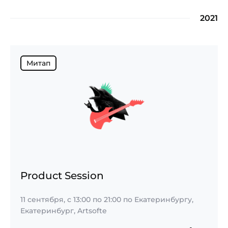
2021
Митап
Product Session
11 сентября,
с
13:00
по
21:00
по Екатеринбургу,
Екатеринбург, Artsofte