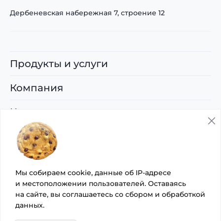
Дербеневская набережная 7, строение 12
Продукты и услуги
Компания
Карьера
Поддержка
© 2026 ООО «Управляющая компания
Мы собираем cookie, данные об IP-адресе
«Артсофте»
и местоположении пользователей. Оставаясь
на сайте, вы
соглашаетесь со сбором
и
обработкой
Политика организации в отношении обработки
данных
.
персональных данных на сайте