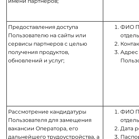
имени партнеров;
Предоставления доступа
ФИО По
Пользователю на сайты или
отдель
сервисы партнеров с целью
Контак
получения продуктов,
Адрес 
обновлений и услуг;
Пользо
Рассмотрение кандидатуры
ФИО По
Пользователя для замещения
отдель
вакансии Оператора, его
Дата 
дальнейшего трудоустройства, а
Паспо