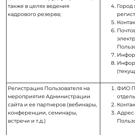
также в целях ведения
Город
кадрового резерва;
регис
Контак
Почто
электр
Пользо
Инфор
Инфор
(тек
Регистрация Пользователя на
ФИО По
мероприятия Администрации
отдель
сайта и ее партнеров (вебинары,
Контак
конференции, семинары,
Адрес 
встречи и т.д.)
Пользо