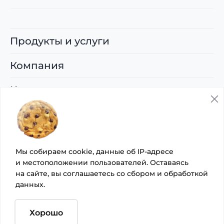
Продукты и услуги
Компания
Карьера
Поддержка
© 2026 ООО «Управляющая компания
Мы собираем cookie, данные об IP-адресе
«Артсофте»
и местоположении пользователей. Оставаясь
на сайте, вы
соглашаетесь со сбором
и
обработкой
Политика организации в отношении обработки
данных
.
персональных данных на сайте
Согласие на осуществление рекламной рассылки
Хорошо