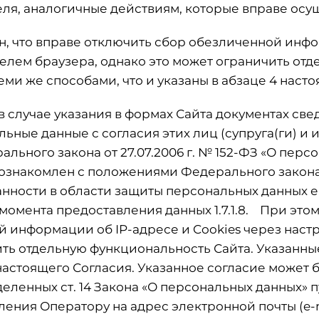
я, аналогичные действиям, которые вправе осу
ен, что вправе отключить сбор обезличенной инфо
лем браузера, однако это может ограничить отд
ми же способами, что и указаны в абзаце 4 наст
 случае указания в формах Сайта документах све
ьные данные с согласия этих лиц (супруга(ги) и 
Федерального закона от 27.07.2006 г. № 152-ФЗ «О пер
ознакомлен с положениями Федерального закона от
анности в области защиты персональных данных е
момента предоставления данных 1.7.1.8. При этом
й информации об IP-адресе и Cookies через нас
ить отдельную функциональность Сайта. Указанн
 настоящего Согласия. Указанное согласие может 
деленных ст. 14 Закона «О персональных данных»
ения Оператору на адрес электронной почты (e-