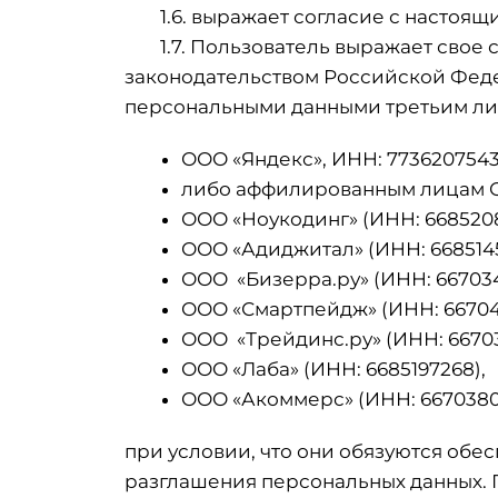
1.6. выражает согласие с настоящ
1.7. Пользователь выражает свое со
законодательством Российской Феде
персональными данными третьим ли
ООО «Яндекс», ИНН: 7736207543
либо аффилированным лицам О
ООО «Ноукодинг» (ИНН: 6685208
ООО «Адиджитал» (ИНН: 6685145
ООО «Бизерра.ру» (ИНН: 667034
ООО «Смартпейдж» (ИНН: 66704
ООО «Трейдинс.ру» (ИНН: 66703
ООО «Лаба» (ИНН: 6685197268),
ООО «Акоммерс» (ИНН: 667038
при условии, что они обязуются обе
разглашения персональных данных. П