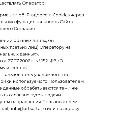
ществлять Оператор;
рмации об IP-адресе и Cookies через
ельную функциональность Сайта.
оящего Согласия
дений об иных лицах, он
иных третьих лиц) Оператору на
сональных данных».
 27.07.2006 г. № 152-ФЗ «О
му известны.
 Пользователь уведомлен, что
тройки используемого Пользователем
ые данные обрабатываются теми же
быть отозвано путем подачи
 путем направления Пользователем
mail)
info@artsofte.ru
или по адресу