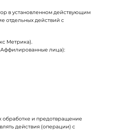
атор в установленном действующим
е отдельных действий с
кс Метрика).
 Аффилированные лица):
их обработке и предотвращение
влять действия (операции) с