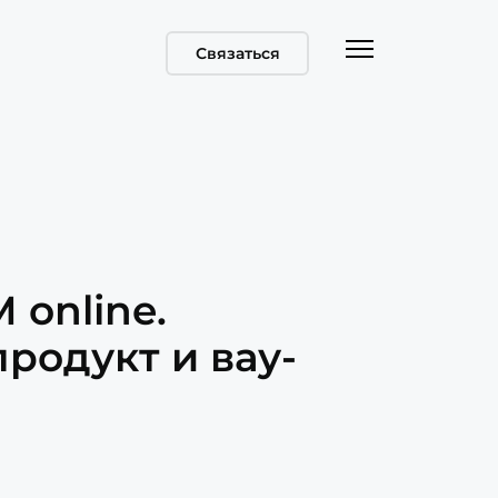
Связаться
 online.
родукт и вау-