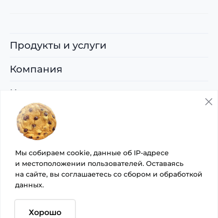
Продукты и услуги
Компания
Карьера
Поддержка
© 2026 ООО «Управляющая компания
Мы собираем cookie, данные об IP-адресе
«Артсофте»
и местоположении пользователей. Оставаясь
на сайте, вы
соглашаетесь со сбором
и
обработкой
Политика организации в отношении обработки
данных
.
персональных данных на сайте
Согласие на осуществление рекламной рассылки
Хорошо