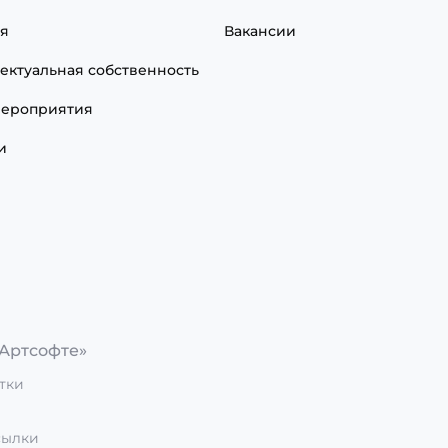
я
Вакансии
ектуальная собственность
ероприятия
и
Артсофте»
тки
сылки