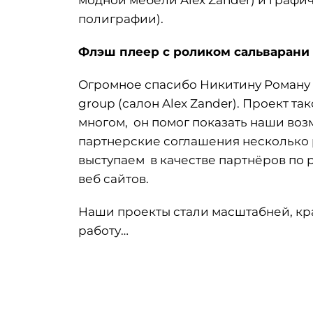
модной мебели Alex Zander) и графи
полиграфии).
Флэш плеер с роликом сальварани
Огромное спасибо Никитину Роману 
group (салон Alex Zander). Проект т
многом, он помог показать наши воз
партнерские соглашения несколько р
выступаем в качестве партнёров по р
веб сайтов.
Наши проекты стали масштабней, к
работу…