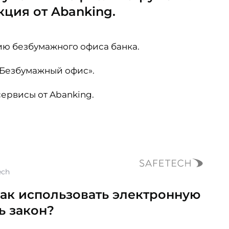
кция от Abanking.
ю безбумажного офиса банка.
«Безбумажный офис».
рвисы от Abanking.
ech
как использовать электронную
ь закон?