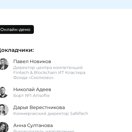
Онлайн-демо
Докладчики:
Павел Новиков
Директор центра компетенций
Fintech & Blockchain ИТ Кластера
Фонда «Сколково».
Николай Адеев
Борт №1 Artsofte
Дарья Верестникова
Коммерческий директор SafeTech
Анна Султанова
Руководитель направления