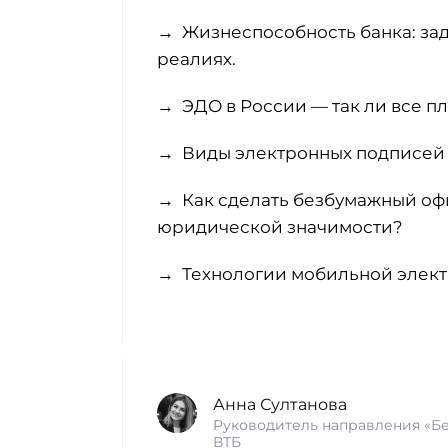
→ Жизнеспособность банка: зад
реалиях.
→ ЭДО в России — так ли все п
→ Виды электронных подписей 
→ Как сделать безбумажный оф
юридической значимости?
→ Технологии мобильной элект
Анна Султанова
Руководитель направления «Б
ВТБ